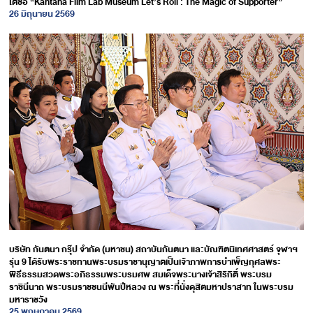
ใต้ชื่อ “Kantana Film Lab Museum Let’s Roll : The Magic of Supporter”
26 มิถุนายน 2569
บริษัท กันตนา กรุ๊ป จำกัด (มหาชน) สถาบันกันตนา และบัณฑิตนิเทศศาสตร์ จุฬาฯ​
รุ่น 9 ได้รับพระราชทานพระบรมราชานุญาตเป็นเจ้าภาพการบำเพ็ญกุศลพระ
พิธีธรรมสวดพระอภิธรรมพระบรมศพ สมเด็จพระนางเจ้าสิริกิติ์ พระบรม
ราชินีนาถ พระบรมราชชนนีพันปีหลวง ณ พระที่นั่งดุสิตมหาปราสาท ในพระบรม
มหาราชวัง
25 พฤษภาคม 2569