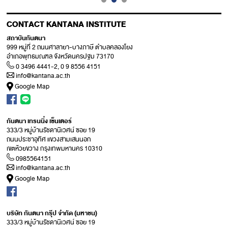
CONTACT KANTANA INSTITUTE
สถาบันกันตนา
999 หมู่ที่ 2 ถนนศาลายา-บางภาษี ตำบลคลองโยง
อำเภอพุทธมณฑล จังหวัดนครปฐม 73170
0 3496 4441-2, 0 9 8556 4151
info@kantana.ac.th
Google Map
กันตนา เทรนนิ่ง เซ็นเตอร์
333/3 หมู่บ้านรัชดานิเวศน์ ซอย 19
ถนนประชาอุทิศ แขวงสามเสนนอก
เขตห้วยขวาง กรุงเทพมหานคร 10310
0985564151
info@kantana.ac.th
Google Map
บริษัท กันตนา กรุ๊ป จำกัด (มหาชน)
333/3 หมู่บ้านรัชดานิเวศน์ ซอย 19