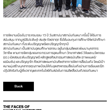
การจัดงานเนื่องในวาระครบรอบ 15 ปี วันสถาปนาสถาบันกันตนา ครั้งนี้ ได้รับการ
สนับสนุน จากมูลนิธิประดิษฐ์-สมสุข กัลย์จาฤก ซึ่งได้มอบทุนการศึกษาให้แก่นักศึกษา
สถาบันกันตนา ทั้งระดับปริญญาตรีและปริญญาโททุกปี
สถาบันกันตนา เป็นสถาบันอุดมศึกษาเอกชน อยู่ในกลุ่มผลิตและพัฒนาบุคลากร
วิชาชีพ ตามการจัดกลุ่มของกระทรวงการอุดมศึกษา วิทยาศาสตร์ วิจัยและนวัตกรรม
(อว.) เปิดสอนระดับปริญญาตรี หลักสูตรศิลปกรรมศาสตรบัณฑิต (ภาพยนตร์/
แอนิเมชัน) และปริญญาโท ศิลปศาสตรมหาบัณฑิตสาขาการจัดการสื่อบันเทิง โดยมีเป้า
หมายมุ่งสร้างบุคลากรคุณภาพป้อนให้กับอุตสาหกรรมสื่อบันเทิงผ่านการเรียนและฝึก
ปฏิบัติจริงกับผู้เชี่ยวชาญและเทคโนโลยีทันสมัยในการผลิตสื่อบันเทิงของกันตนา
Back
THE FACES OF