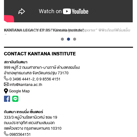
KANTANA LEGACY EP.05 "Kantana Institute"
CONTACT KANTANA INSTITUTE
สถาบันกันตนา
999 หมู่ที่ 2 ถนนศาลายา-บางภาษี ตำบลคลองโยง
อำเภอพุทธมณฑล จังหวัดนครปฐม 73170
0 3496 4441-2, 0 9 8556 4151
info@kantana.ac.th
Google Map
กันตนา เทรนนิ่ง เซ็นเตอร์
333/3 หมู่บ้านรัชดานิเวศน์ ซอย 19
ถนนประชาอุทิศ แขวงสามเสนนอก
เขตห้วยขวาง กรุงเทพมหานคร 10310
0985564151