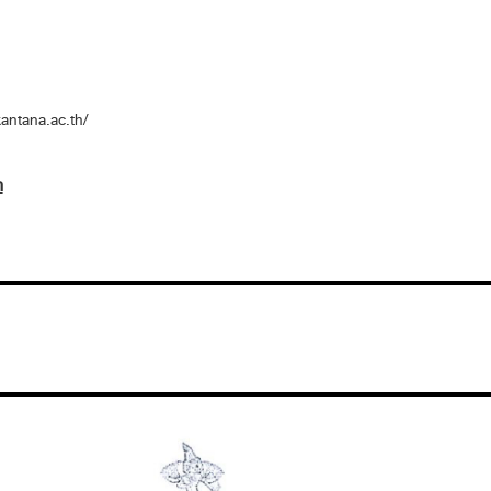
/kantana.ac.th/
า