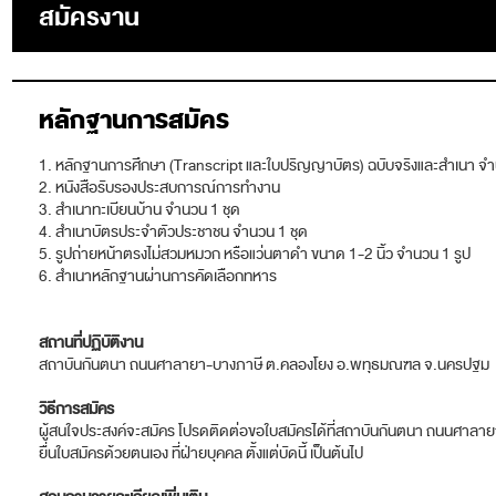
สมัครงาน
หลักฐานการสมัคร
หลักฐานการศึกษา (Transcript และใบปริญญาบัตร) ฉบับจริงและสำเนา จำ
หนังสือรับรองประสบการณ์การทำงาน
สำเนาทะเบียนบ้าน จำนวน 1 ชุด
สำเนาบัตรประจำตัวประชาชน จำนวน 1 ชุด
รูปถ่ายหน้าตรงไม่สวมหมวก หรือแว่นตาดำ ขนาด 1-2 นิ้ว จำนวน 1 รูป
สำเนาหลักฐานผ่านการคัดเลือกทหาร
สถานที่ปฏิบัติงาน
สถาบันกันตนา ถนนศาลายา-บางภาษี ต.คลองโยง อ.พทุธมณฑล จ.นครปฐม
วิธีการสมัคร
ผู้สนใจประสงค์จะสมัคร โปรดติดต่อขอใบสมัครได้ที่สถาบันกันตนา ถนนศา
ยื่นใบสมัครด้วยตนเอง ที่ฝ่ายบุคคล ตั้งแต่บัดนี้ เป็นต้นไป