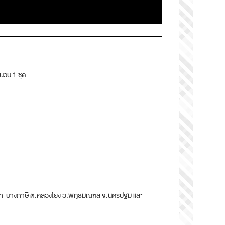
นวน 1 ชุด
ลายา-บางภาษี ต.คลองโยง อ.พทุธมณฑล จ.นครปฐม และ