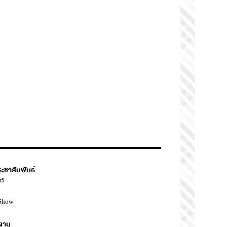
ระชาสัมพันธ์
าร
Show
งาน