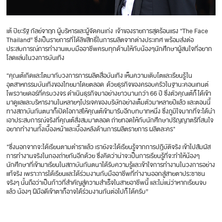
เต้ ปิยะรัฐ กัลย์จาฤก ผู้บริหารและผู้จัดคนเก่ง เจ้าของรายการสุดร้อนแรง “The Face
Thailand” ซึ่งเป็นรายการที่ได้ลิขสิทธิ์ในการผลิตจากต่างประเทศ พร้อมส่งต่อ
ประสบการณ์การทำงานแบบมืออาชีพครบทุกด้านให้กับน้องๆนักศึกษาผู้สนใจที่อยาก
โลดแล่นในวงการบันเทิง
“คุณเต้เกิดและโตมากับวงการการผลิตสื่อบันเทิง เห็นความเติบโตและเรียนรู้ใน
อุตสาหกรรมบันเทิงของไทยมาโดยตลอด ด้วยธุรกิจของครอบครัวในฐานะคอนเทนต์
โพรวายเดอร์ที่ครบวงจร ดำเนินธุรกิจมาอย่างยาวนานกว่า 66 ปี ซึ่งตัวคุณเต้ก็ได้เข้า
มาดูแลและบริหารงานในหลายๆโปรเจคของบริษัทอย่างเต็มตัวมาหลายปีแล้ว และตอนนี้
ทางสถาบันกันตนาก็เปิดโอกาสให้คุณเต้เข้ามารับอีกบทบาทหนึ่ง ซึ่งภูมิใจมากที่จะได้นำ
เอาประสบการณ์จริงที่คุณเต้สั่งสมมาตลอด ถ่ายทอดให้กับนักศึกษาปริญญาตรีที่สนใจ
อยากทำงานทั้งเบื้องหน้าและเบื้องหลังด้านการผลิตรายการ ผลิตละคร"
"ซึ่งนอกจากจะได้เรียนตามตำราแล้ว เรายังจะได้เรียนรู้จากการปฎิบัติจริง เข้าไปสัมผัส
การทำงานจริงในกองถ่ายกันอีกด้วย ซึ่งคิดว่าน่าจะเป็นการเรียนรู้ที่จะทำให้น้องๆ
นักศึกษาที่เข้ามาเรียนในสถาบันกันตนาได้รับความรู้และเข้าใจการทำงานในวงการอย่าง
แท้จริง เพราะการได้เรียนและได้ร่วมงานกับมืออาชีพที่ทำงานออกสู่สายตาประชาชน
จริงๆ นั้นถือว่าเป็นก้าวที่สำคัญสู่ความสำเร็จในสายอาชีพนี้ และไม่แน่ว่าหากเรียนจบ
แล้ว น้องๆ ฝีมือดีเข้าตาก็อาจได้ร่วมงานกันต่อไปก็ได้ครับ”