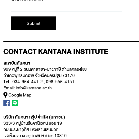
CONTACT KANTANA INSTITUTE
สถาบันกันตนา
999 หมู่ที่ 2 ถนนศาลายา-บางภาษี ตำบลคลองโยง
อำเภอพุทธมณฑล จังหวัดนครปฐม 73170
Tel.: 034-964-441-2 , 098-556-4151
Email:
info@kantana.ac.th
Google Map
บริษัท กันตนา กรุ๊ป จำกัด (มหาชน)
333/3 หมู่บ้านรัชดานิเวศน์ ซอย 19
ถนนประชาอุทิศ แขวงสามเสนนอก
เขตห้วยขวาง กรุงเทพมหานคร 10310