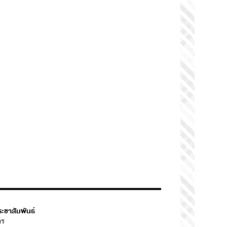
ระชาสัมพันธ์
าร