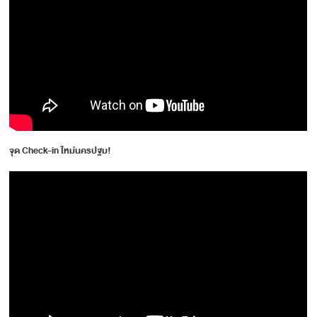
จุด Check-in ใหม่นครปฐม!