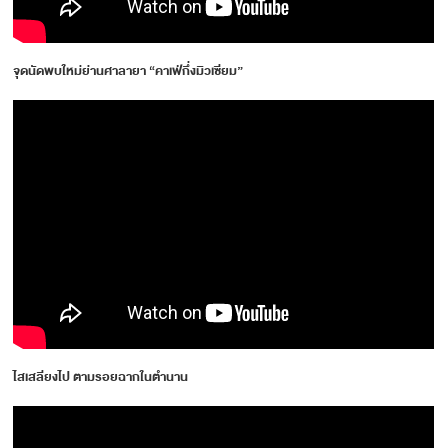
จุดนัดพบใหม่ย่านศาลายา “คาเฟ่กึ่งมิวเซียม”
ไสเสลียงไป ตามรอยฉากในตำนาน